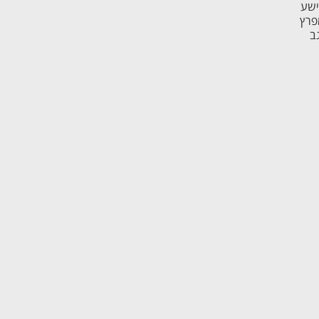
ישע
פרץ
ב