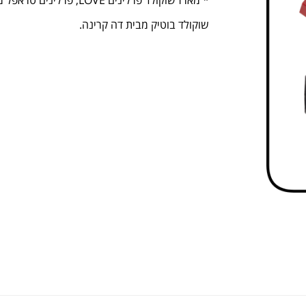
* מארז שוקולד פרלינים LOVE, פרלינים טראפל מריר במשקל 75 גרם.
שוקולד בוטיק מבית דה קרינה.