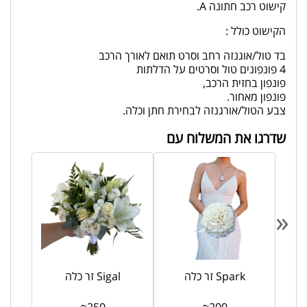
קישוט רכב חתונה A.
הקישוט כולל :
בד טול/אוגנזה רחב וסרט תואם לאורך הרכב
4 פונפונים טול וסרטים על הדלתות
פונפון בחזית הרכב,
פונפון מאחור.
צבע הטול/אורגנזה לבחירת חתן וכלה.
שדרגו את המשלוח עם
«
פפיון
זר כלה Spark
זר כלה Sigal
₪
250
₪
200