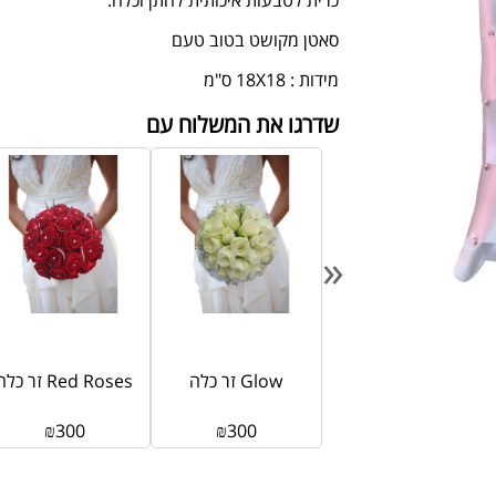
כרית לטבעות איכותית לחתן וכלה.
סאטן מקושט בטוב טעם
מידות : 18X18 ס"מ
שדרגו את המשלוח עם
«
זר כלה Star
זר כלה Glow
זר כלה Red Roses
₪
300
₪
300
₪
250