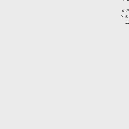
ישע
פרץ
ב