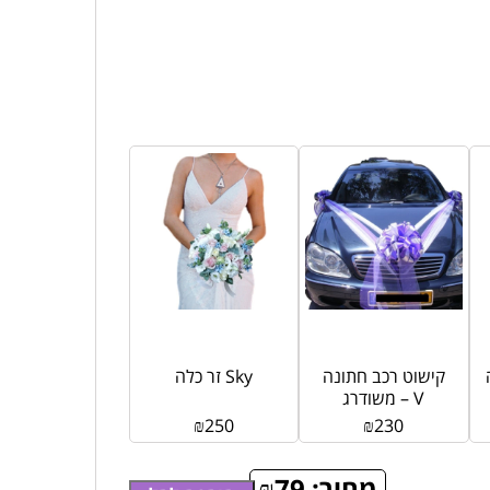
קישוט רכב חתונה
זר כלה Sky
משודרג – V
₪
250
₪
230
מחיר:
79
₪