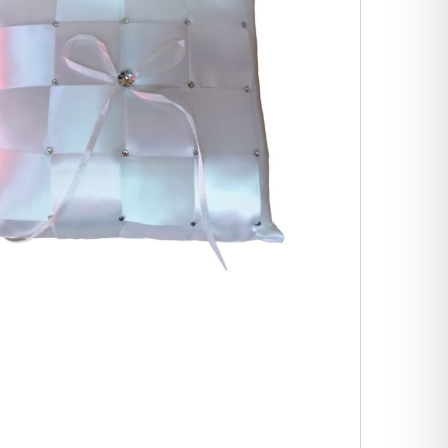
קישוט רכב חתונה
זר כלה Gentle
זר כלה Pink
גיבסנית – V
₪
300
₪
300
₪
250