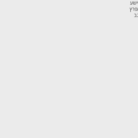
ישע
פרץ
ב