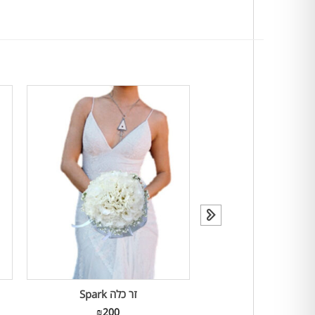
זר כלה Kalot
זר כלה Spark
₪
200
₪
350