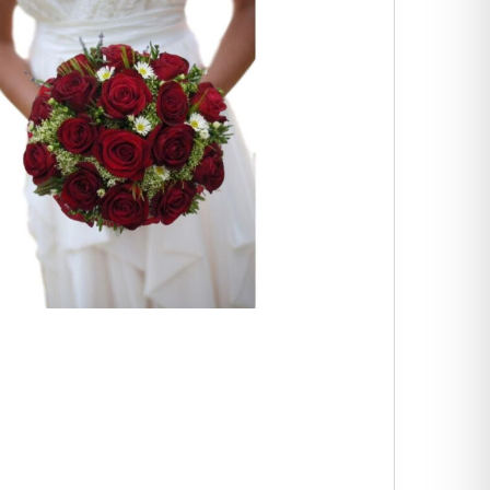
סלסלה לבנה
קישוט רכב לחתונה
כרית טבעות מהודרת
לשושבינה
גיבסנית
₪
79
₪
250
₪
49