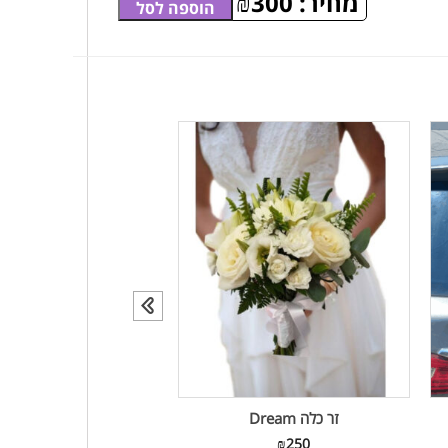
מחיר:
300
₪
הוספה לסל
זר כלה Dream
זר כלה Manuel
₪
250
₪
250