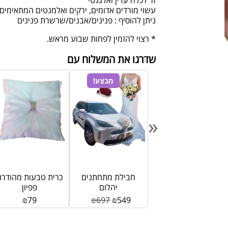
זר לכלה עדין ואלגנטי
עשוי מורדים אדומים, ירקים ואלמנטים המתאימים 
ניתן להוסיף : פנינים/אבנים/שרשרת פנינים
* רצוי להזמין לפחות שבוע מראש.
שדרגו את המשלוח עם
מבצע!
«
קישוט רכב חתונה
חבילת מתחתנים
כרית טבעות מהודרת
גיבסנית – V
יהלום
פפיון
₪
79
₪
697
₪
549
₪
250