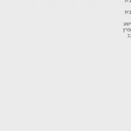
בית
בית
ישע
פרץ
ב