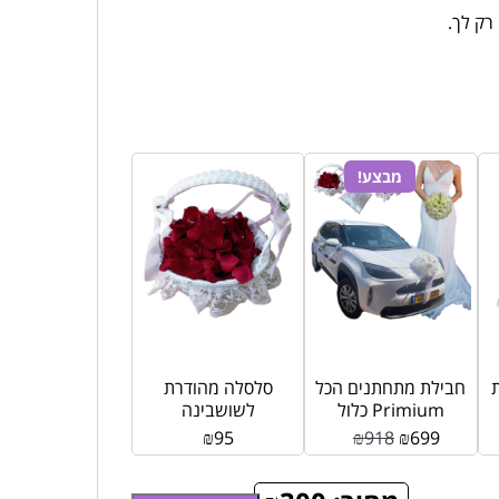
רק לך.
מבצע!
חבילת מתחתנים הכל
סלסלה מהודרת
כלול Primium
לשושבינה
₪
95
₪
918
₪
699