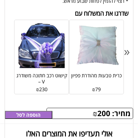
* רצוי להזמין לפחות שבוע מראש.
שדרגו את המשלוח עם
«
לום
כרית טבעות מהודרת פפיון
קישוט רכב חתונה משודרג
– V
₪
230
₪
79
מחיר:
200
₪
הוספה לסל
אולי תעדיפו את המוצרים האלו