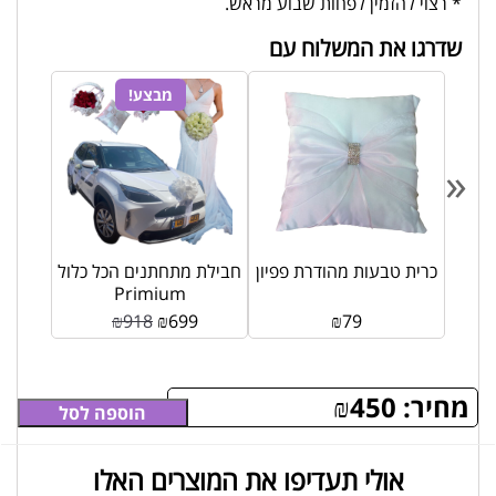
* רצוי להזמין לפחות שבוע מראש.
שדרגו את המשלוח עם
מבצע!
«
שודרג
כרית טבעות מהודרת פפיון
חבילת מתחתנים הכל כלול
Primium
₪
918
₪
699
₪
79
מחיר:
450
₪
הוספה לסל
אולי תעדיפו את המוצרים האלו