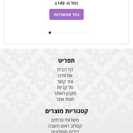
החל מ-
149
₪
למוצר
זה
בחר אפשרויות
יש
מספר
סוגים.
ניתן
לבחור
את
ות
האפשרויות
תפריט
בעמוד
המוצר
דף הבית
אודותינו
צור קשר
סל קניות
תקנון האתר
מפת אתר
קטגוריות מוצרים
משלוחי פרחים
קטלוג ראש השנה
דילים מומלצים