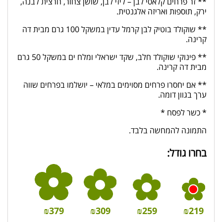
** זר פרחים קלאסי לבן – ליזי לבן, שושן צחור, חרצית לבנה,
ירק, תוספות ואריזה אלגנטית.
** שוקולד בוטיק לבן קרמל עדין במשקל 100 גרם מבית דה
קרינה.
** פינוקי שוקולד חלב, שקד ישראלי ומלח ים במשקל 50 גרם
מבית דה קרינה.
** אם יחסרו פרחים מסוימים במלאי – יושלמו בפרחים שווה
ערך בגוון דומה.
* כשר לפסח *
התמונה להמחשה בלבד.
בחרו גודל:
₪
379
₪
309
₪
259
₪
219