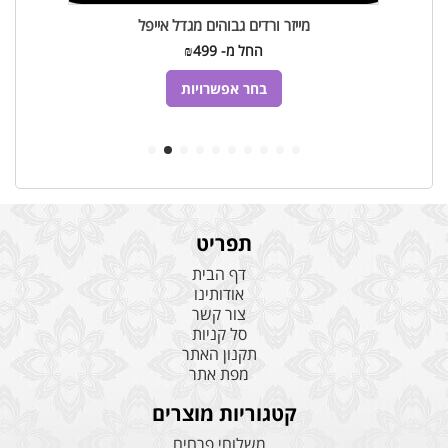
מייזר ורדים גבוהים מגדל אייפל
החל מ-
499
₪
למוצר
זה
בחר אפשרויות
יש
מספר
סוגים.
ניתן
לבחור
את
ות
האפשרויות
תפריט
בעמוד
המוצר
דף הבית
אודותינו
צור קשר
סל קניות
תקנון האתר
מפת אתר
קטגוריות מוצרים
משלוחי פרחים