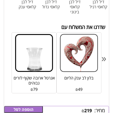
דיל לבן
דיל לבן
דיל לבן
דיל לבן
קלאסי רגיל
קלאסי
קלאסי גדול
קלאסי ענק
בינוני
שדרגו את המשלוח עם
«
ום
בלון לב ענק הליום
אגרטל ארובה שקוף לזרים
גבוהים
₪
79
₪
49
הוספה לסל
מחיר:
₪
219