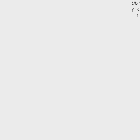
ישע
פרץ
ב