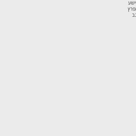
ישע
פרץ
ב