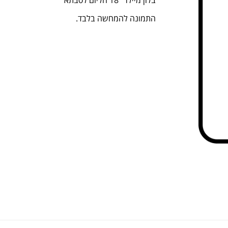
בלון מיילר "18 הליום לסבתא
התמונה להמחשה בלבד.