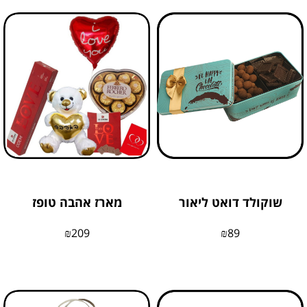
שוקולד דואט ליאור
מארז אהבה טופז
₪
209
₪
89