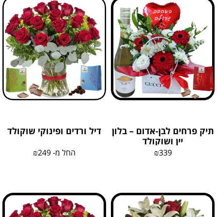
תיק פרחים לבן-אדום – בלון
דיל ורדים ופינוקי שוקולד
יין ושוקולד
339
₪
החל מ-
249
₪