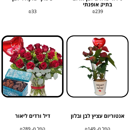
בתיק אופנתי
₪
33
₪
239
אנטוריום עציץ לבן ובלון
דיל ורדים ליאור
החל מ-
149
₪
החל מ-
289
₪