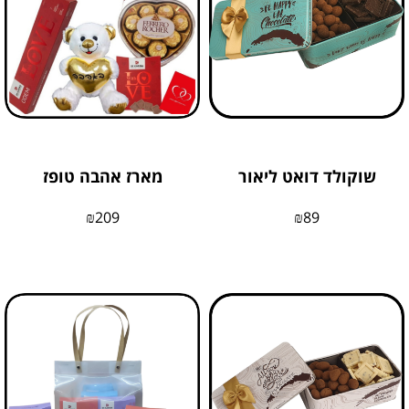
שוקולד דואט ליאור
מארז אהבה טופז
₪
209
₪
89