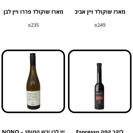
מארז שוקולד ויין אביב
מארז שוקולד פררו ויין לבן
₪
235
₪
249
ליקר קפה Espresso
יין לבן יבש המותג – NONO