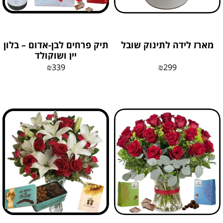
מארז לידה לתינוק שובל
תיק פרחים לבן-אדום – בלון
יין ושוקולד
₪
339
₪
299