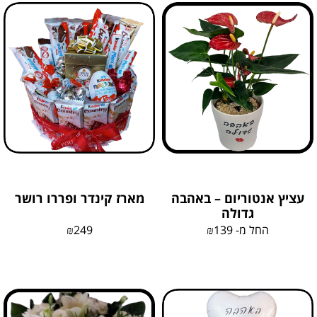
עציץ אנטוריום – באהבה
מארז קינדר ופררו רושר
גדולה
החל מ-
139
₪
249
₪