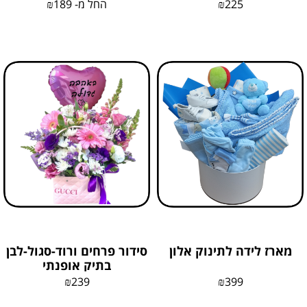
225
₪
החל מ-
189
₪
מארז לידה לתינוק אלון
סידור פרחים ורוד-סגול-לבן
בתיק אופנתי
₪
239
₪
399