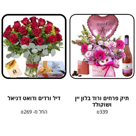
תיק פרחים ורוד בלון יין
דיל ורדים ודואט דניאל
ושוקולד
339
₪
החל מ-
269
₪