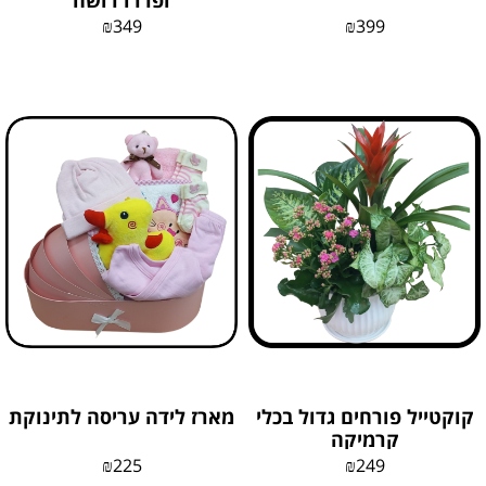
ופררו רושה
₪
349
₪
399
קוקטייל פורחים גדול בכלי
מארז לידה עריסה לתינוקת
קרמיקה
₪
225
₪
249