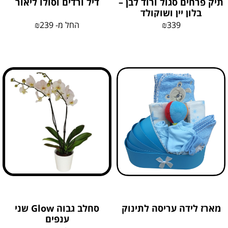
תיק פרחים סגול ורוד לבן –
דיל ורדים וסולו ליאור
בלון יין ושוקולד
339
₪
החל מ-
239
₪
מארז לידה עריסה לתינוק
סחלב גבוה Glow שני
ענפים