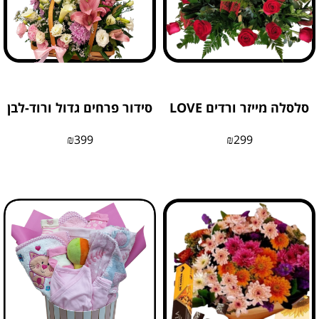
סלסלה מייזר ורדים LOVE
סידור פרחים גדול ורוד-לבן
₪
399
₪
299