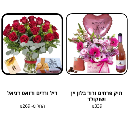
תיק פרחים ורוד בלון יין
דיל ורדים ודואט דניאל
ושוקולד
339
₪
החל מ-
269
₪