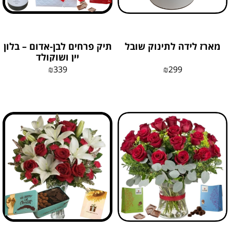
מארז לידה לתינוק שובל
תיק פרחים לבן-אדום – בלון
יין ושוקולד
₪
339
₪
299