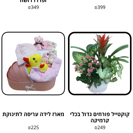
ופררו רושה
₪
349
₪
399
קוקטייל פורחים גדול בכלי
מארז לידה עריסה לתינוקת
קרמיקה
₪
225
₪
249