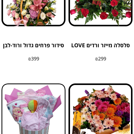
סלסלה מייזר ורדים LOVE
סידור פרחים גדול ורוד-לבן
₪
399
₪
299