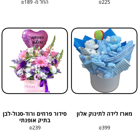
225
₪
החל מ-
189
₪
מארז לידה לתינוק אלון
סידור פרחים ורוד-סגול-לבן
בתיק אופנתי
₪
239
₪
399