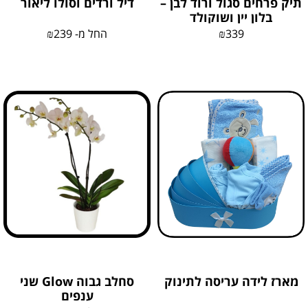
תיק פרחים סגול ורוד לבן –
דיל ורדים וסולו ליאור
בלון יין ושוקולד
339
₪
החל מ-
239
₪
מארז לידה עריסה לתינוק
סחלב גבוה Glow שני
ענפים