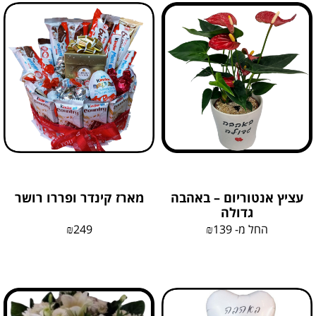
עציץ אנטוריום – באהבה
מארז קינדר ופררו רושר
גדולה
החל מ-
139
₪
249
₪