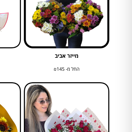
מייזר אביב
החל מ-
145
₪