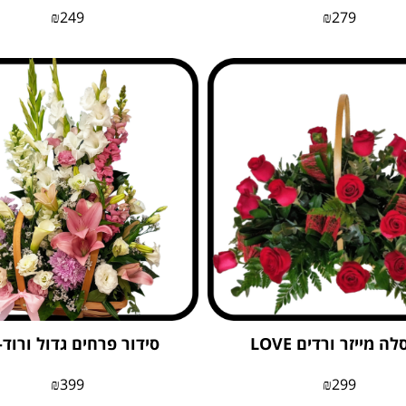
₪
249
₪
279
ה מייזר ורדים LOVE
סידור פרחים גדול ורוד-
₪
399
₪
299