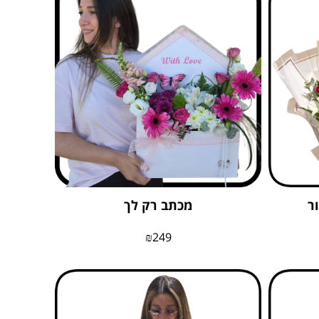
ר
מכתב רק לך
₪
249