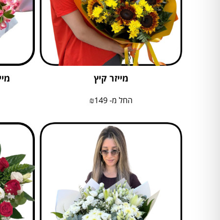
מייזר קיץ
מיי
החל מ-
149
₪