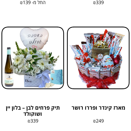
339
₪
החל מ-
139
₪
מארז קינדר ופררו רושר
תיק פרחים לבן – בלון יין
ושוקולד
₪
339
₪
249