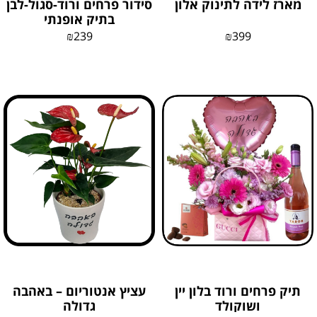
מארז לידה לתינוק אלון
סידור פרחים ורוד-סגול-לבן
בתיק אופנתי
₪
239
₪
399
תיק פרחים ורוד בלון יין
עציץ אנטוריום – באהבה
ושוקולד
גדולה