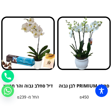
סחלב PRIMIUM לבן גבוה
דיל סחלב גבוה והר חרמון
450
₪
החל מ-
239
₪