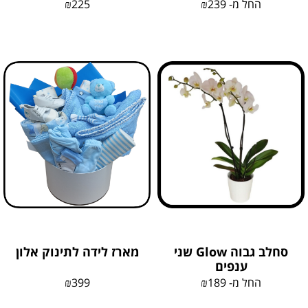
החל מ-
239
₪
225
₪
סחלב גבוה Glow שני
מארז לידה לתינוק אלון
ענפים
החל מ-
189
₪
399
₪