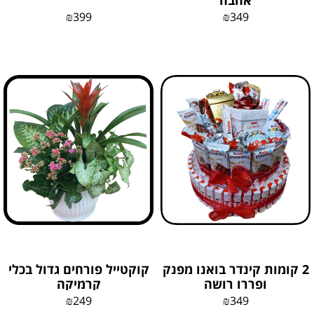
אהבה
₪
399
₪
349
2 קומות קינדר בואנו מפנק
קוקטייל פורחים גדול בכלי
ופררו רושה
קרמיקה
₪
249
₪
349