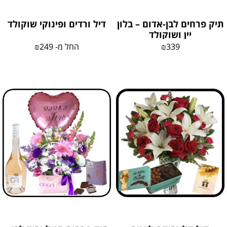
תיק פרחים לבן-אדום – בלון
דיל ורדים ופינוקי שוקולד
יין ושוקולד
339
₪
החל מ-
249
₪