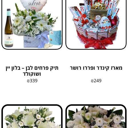
מארז קינדר ופררו רושר
תיק פרחים לבן – בלון יין
ושוקולד
₪
339
₪
249