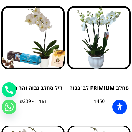
סחלב PRIMIUM לבן גבוה
דיל סחלב גבוה והר חרמון
450
₪
החל מ-
239
₪