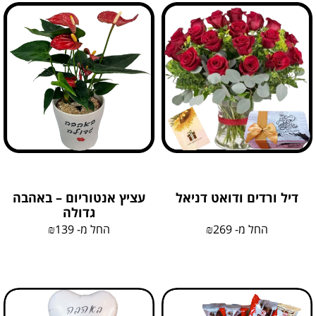
דיל ורדים ודואט דניאל
עציץ אנטוריום – באהבה
גדולה
החל מ-
269
₪
החל מ-
139
₪