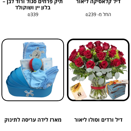
דיל קלאסיקה ליאור
תיק פרחים סגול ורוד לבן –
בלון יין ושוקולד
החל מ-
239
₪
339
₪
דיל ורדים וסולו ליאור
מארז לידה עריסה לתינוק