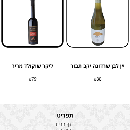
יין לבן שרדונה יקב תבור
ליקר שוקולד מריר
₪
79
₪
88
תפריט
דף הבית