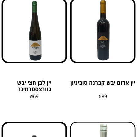
יין אדום יבש קברנה סוביניון
יין לבן חצי יבש
גוורצסטרמינר
₪
69
₪
89