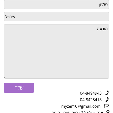
04-8494943
04-8428418
myzer10@gmail.com
אח"י אילת 32 קריית חיים - חיפה